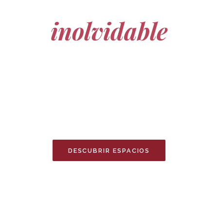
Tu evento
inolvidable
empieza aquí
A solo 10 minutos de Elche, un espacio versátil con
capacidad para hasta 600 invitados,
jardines mediterráneos y un salón diáfano para
celebraciones únicas.
DESCUBRIR ESPACIOS
RESERVAR VISITA